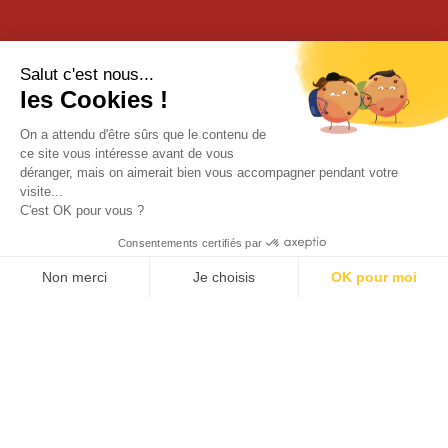
Salut c'est nous...
les Cookies !
On a attendu d'être sûrs que le contenu de
ce site vous intéresse avant de vous
déranger, mais on aimerait bien vous accompagner pendant votre
visite...
C'est OK pour vous ?
Consentements certifiés par
Non merci
Je choisis
OK pour moi
Axeptio consent
Plateforme de Gestion du Consentement : Personnalisez vos O
Notre plateforme vous permet d'adapter et de gérer vos paramètr