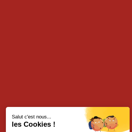
Non dispo
INTRA En
Initiatio
secours
Lire la suite
Salut c'est nous...
les Cookies !