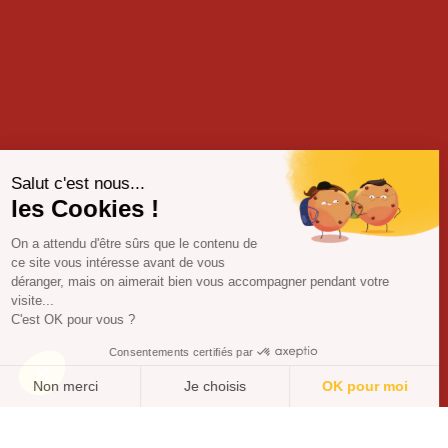
Salut c'est nous...
les Cookies !
On a attendu d'être sûrs que le contenu de
ce site vous intéresse avant de vous
déranger, mais on aimerait bien vous accompagner pendant votre
visite...
C'est OK pour vous ?
Consentements certifiés par
Non merci
Je choisis
OK pour moi
Axeptio consent
Plateforme de Gestion du Consentement : Personnalisez vos O