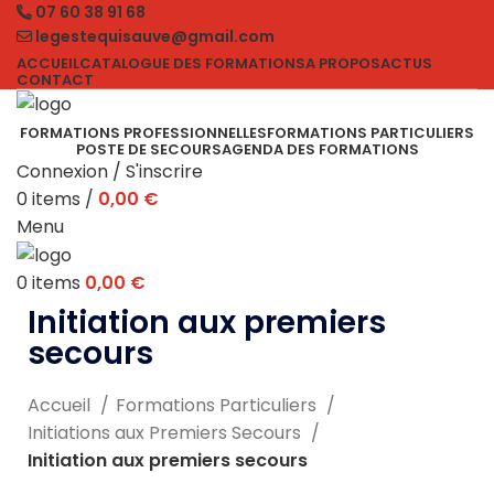
07 60 38 91 68
legestequisauve@gmail.com
ACCUEIL
CATALOGUE DES FORMATIONS
A PROPOS
ACTUS
CONTACT
FORMATIONS PROFESSIONNELLES
FORMATIONS PARTICULIERS
POSTE DE SECOURS
AGENDA DES FORMATIONS
Connexion / S'inscrire
0
items
/
0,00
€
Menu
0
items
0,00
€
Initiation aux premiers
secours
Accueil
Formations Particuliers
Initiations aux Premiers Secours
Initiation aux premiers secours