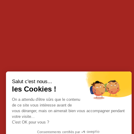
Salut c'est nous...
les Cookies !
On a attendu d'être sûrs que le contenu
de ce site vous intéresse avant de
vous déranger, mais on aimerait bien vous accompagner pendant
votre visite...
C'est OK pour vous ?
Consentements certifiés par